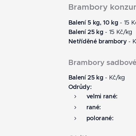
Brambory konzu
Balení 5 kg, 10 kg
- 15 K
Balení 25 kg
- 15 Kč/kg
Netříděné brambory
- 
Brambory sadbové
Balení 25 kg
- Kč/kg
Odrůdy:
velmi rané:
rané:
polorané: