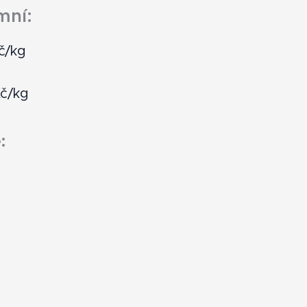
mní:
č/kg
Kč/kg
: