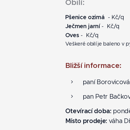
Obilí:
Pšenice ozimá
- Kč/q
Ječmen jarní
- Kč/q
Oves
- Kč/q
Veškeré obilí je baleno v p
Bližší informace:
paní Borovicová 
pan Petr Bačkov
Otevírací doba:
ponděl
Místo prodeje:
váha D