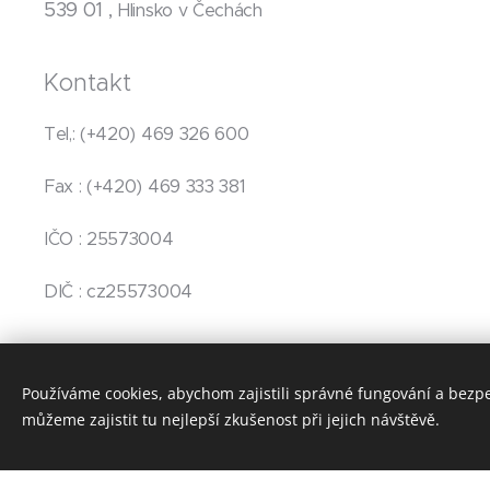
539 01 ,
Hlinsko v Čechách
Kontakt
Tel,: (+420) 469 326 600
Fax : (+420) 469 333 381
IČO : 25573004
DIČ : cz25573004
Používáme cookies, abychom zajistili správné fungování a bezp
můžeme zajistit tu nejlepší zkušenost při jejich návštěvě.