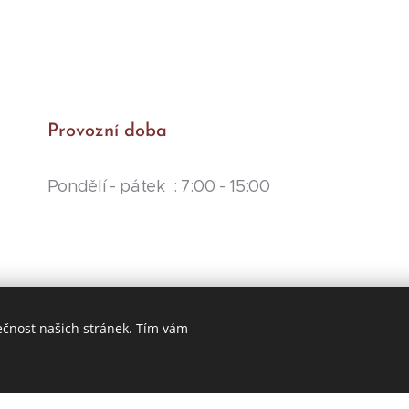
Provozní doba
Pondělí - pátek : 7:00 - 15:00
ečnost našich stránek. Tím vám
Vytvořeno službou
Webnode
Cookies