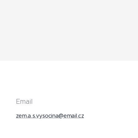
Email
zem.a.s.vysocina@email.cz