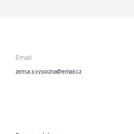
Email
zem.a.s.vysocina@email.cz