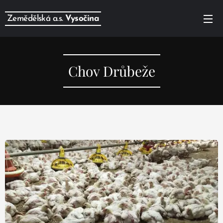
Zemědělská a.s.
Vysočina
Chov Drůbeže