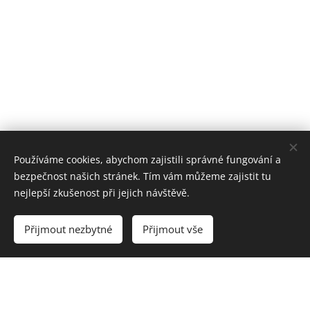
Používáme cookies, abychom zajistili správné fungování a
bezpečnost našich stránek. Tím vám můžeme zajistit tu
nejlepší zkušenost při jejich návštěvě.
Přijmout nezbytné
Přijmout vše