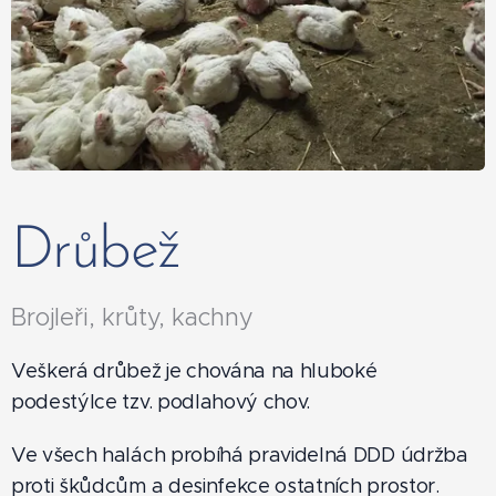
Drůbež
Brojleři, krůty, kachny
Veškerá drůbež je chována na hluboké
podestýlce tzv. podlahový chov.
Ve všech halách probíhá pravidelná DDD údržba
proti škůdcům a desinfekce ostatních prostor.