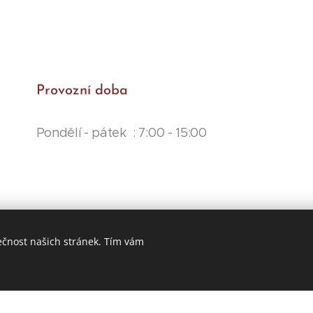
Provozní doba
Pondělí - pátek : 7:00 - 15:00
ečnost našich stránek. Tím vám
Vytvořeno službou
Webnode
Cookies