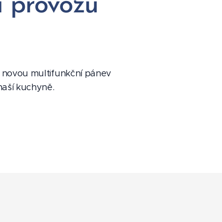
 provozu
li novou multifunkční pánev
aší kuchyně.