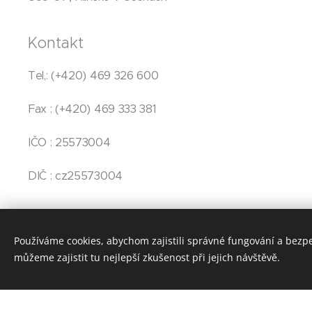
Kontakt
Tel,: (+420) 469 326 600
Fax : (+420) 469 333 381
IČO : 25573004
DIČ : cz25573004
Používáme cookies, abychom zajistili správné fungování a bezp
můžeme zajistit tu nejlepší zkušenost při jejich návštěvě.
Vytvořte si webové stránky zdarma!