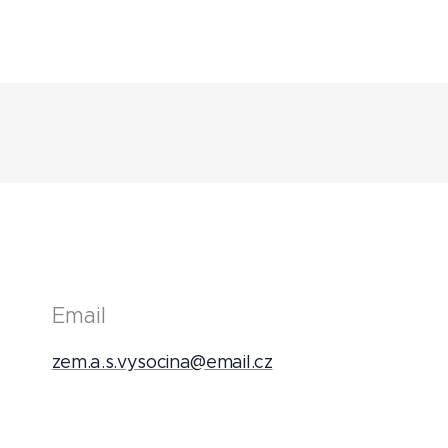
Email
zem.a.s.vysocina@email.cz