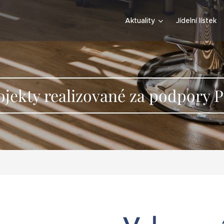
Aktuality
Jídelní lístek
ojekty realizované za podpory 