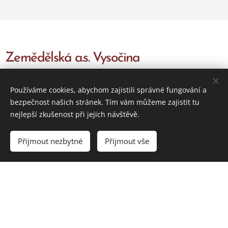
Zemědělská a.s. Vysočina
Adresa
Používáme cookies, abychom zajistili správné fungování a
bezpečnost našich stránek. Tím vám můžeme zajistit tu
Dřevíkov č.p. 58
nejlepší zkušenost při jejich návštěvě.
539 01 ,
Hlinsko v Čechách
Přijmout nezbytné
Přijmout vše
Kontakt
Tel,: (+420) 469 326 600
Fax : (+420) 469 333 381